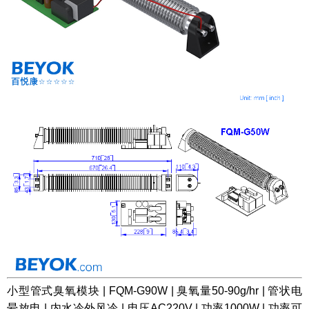
小型管式臭氧模块 | FQM-G90W | 臭氧量50-90g/hr | 管状电
晕放电 | 内水冷外风冷 | 电压AC220V | 功率1000W | 功率可