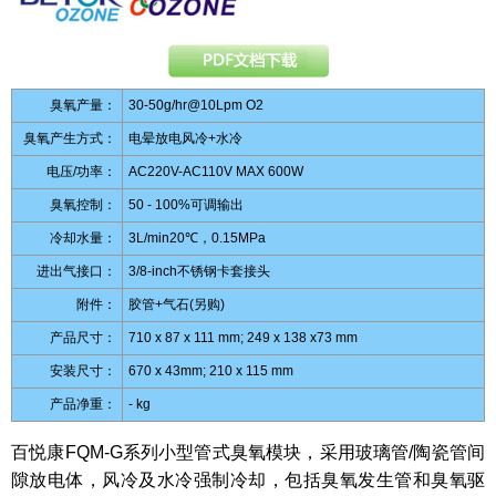
臭氧产量：
30-50g/hr@10Lpm O2
臭氧产生方式：
电晕放电风冷+水冷
电压/功率：
AC220V-AC110V MAX 600W
臭氧控制：
50 - 100%可调输出
冷却水量：
3L/min20℃，0.15MPa
进出气接口：
3/8-inch不锈钢卡套接头
附件：
胶管+气石(另购)
产品尺寸：
710 x 87 x 111 mm; 249 x 138 x73 mm
安装尺寸：
670 x 43mm; 210 x 115 mm
产品净重：
- kg
百悦康FQM-G系列小型管式臭氧模块，采用玻璃管/陶瓷管间
隙放电体，风冷及水冷强制冷却，包括臭氧发生管和臭氧驱