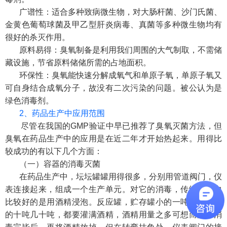
广谱性：适合多种致病微生物，对大肠杆菌、沙门氏菌、
金黄色葡萄球菌及甲乙型肝炎病毒、真菌等多种微生物均有
很好的杀灭作用。
原料易得：臭氧制备是利用我们周围的大气制取，不需储
藏设施，节省原料储储所需的占地面积。
环保性：臭氧能快速分解成氧气和单原子氧，单原子氧又
可自身结合成氧分子，故没有二次污染的问题。被公认为是
绿色消毒剂。
2、药品生产中应用范围
尽管在我国的GMP验证中早已推荐了臭氧灭菌方法，但
臭氧在药品生产中的应用是在近二年才开始热起来。用得比
较成功的有以下几个方面：
（一）容器的消毒灭菌
在药品生产中，坛坛罐罐用得很多，分别用管道阀门，仪
表连接起来，组成一个生产单元。对它的消毒，传统方法中
比较好的是用酒精浸泡。反应罐，贮存罐小的一吨半吨，大
的十吨几十吨，都要灌满酒精，酒精用量之多可想而知。消