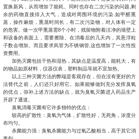
置换新风，从而增加了能耗。同时也存在二次污染的问题,剩
余的药物直接排入大气，造成对周围环境的污染.如甲醛熏
蒸，操作麻烦，熏蒸时间长，有二次污染物，对人体有一定
的危害。做一次甲熏蒸需8个小时，残留物附着洁净的墙壁上
和设备的表面上，需要擦除。在消毒后的几天内，其悬浮粒
子数会增加。而且要求风管为不锈钢管,这也增加了一次性投
资费用。
加热灭菌包括干热和湿热，其缺点是温度高，能耗大，有
的物品如原材料，仪器仪表，塑料制品等就不宜加热。
以上三种灭菌方法的弊端是客观存在，但在没有更好的方
法替代之前，人们还只好用它。如果能够做到充分发挥臭氧
的优点，弥补上述方法的缺点，就为臭氧灭菌进入药品生产
开辟了通道。
臭氧消毒灭菌有它许多独特的优点：
较高的扩散性：臭氧为气体，扩散性好，无死角，浓度分
布均匀。
杀菌能力强：臭氧杀菌能力与过氧乙酸相当，高于其它消
毒剂。