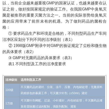
以，当前企业越来越重视GMP的国家认证，也越来越要在认
证之前，做好按国家规定的验证工作。在我国GMP中臭氧灭
菌是被推荐的重要灭菌方法之一。当前的实际形势给臭氧灭
菌的应用带来了前所未有的机遇。为了做到药品的菌检合
格：
① 要求药品生产和环境是合格的，不同剂型药品生产车间
洁净区应划分下列不同的洁净级别（表1）
② 1998版GMP附录中对GMP的验证规定了尘粉和微生物
的具体要求（表2）
③ GMP对无菌药品的具体要求（表3）
表1 不同剂型及工序的洁净度要求
洁净级别
适用剂型及工序
不灭菌药品的灌封、分装、冻干、压塞、内包材处理；无菌原料
100级
药精烘包的暴露工序；可灭菌大针剂（≥50ml）灌封
可灭菌针剂稀配、过滤、小针灌封，内包材处理；不灭菌药品灌
1万级
装前需除菌过滤的配制，滴眼剂配制、灌装