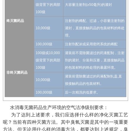
级背景下的局部
大容量注射剂(≥50毫升)的灌封
100级
终灭菌药品
注射剂的稀配、过滤，小容量注射剂的
10,000级
灌封，直接接触药品的包装材料的终处
理。
100,000级
注射剂配浓或采用密闭系统的稀配
100级或10,000
灌装前不需除菌滤过的药液配制，注射
级背景下的局部
剂的灌封、分装和压塞，直接接触药品
100级
的包装材料的终处理的暴露环境。
非终灭菌药品
灌装前需除菌滤过的药液配制轧盖,直
10,000级
接接触药品的包装材料。
100,000级
后一次精洗的低要求。
水消毒无菌药品生产环境的空气洁净级别要求：
为了达到上述要求，我们应选择什么样的净化灭菌工艺
呢？当前有四种灭菌方法。其中臭氧灭菌是其中的一项重要
方法。但无论用什么样的消毒方法，都要达到上述规定，臭