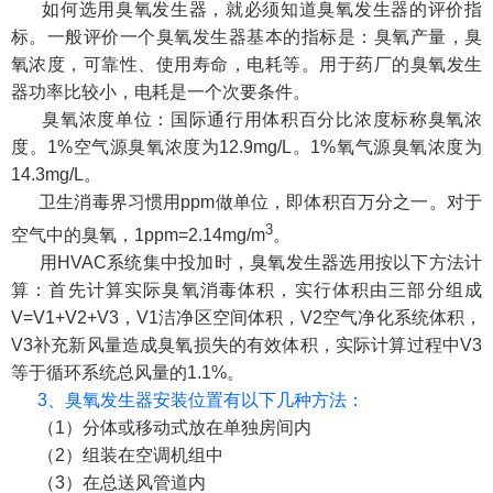
如何选用臭氧发生器，就必须知道臭氧发生器的评价指
标。一般评价一个臭氧发生器基本的指标是：臭氧产量，臭
氧浓度，可靠性、使用寿命，电耗等。用于药厂的臭氧发生
器功率比较小，电耗是一个次要条件。
臭氧浓度单位：国际通行用体积百分比浓度标称臭氧浓
度。1%空气源臭氧浓度为12.9mg/L。1%氧气源臭氧浓度为
14.3mg/L。
卫生消毒界习惯用ppm做单位，即体积百万分之一。对于
3
空气中的臭氧，1ppm=2.14mg/m
。
用HVAC系统集中投加时，臭氧发生器选用按以下方法计
算：首先计算实际臭氧消毒体积，实行体积由三部分组成
V=V1+V2+V3，V1洁净区空间体积，V2空气净化系统体积，
V3补充新风量造成臭氧损失的有效体积，实际计算过程中V3
等于循环系统总风量的1.1%。
3、臭氧发生器安装位置有以下几种方法：
（1）分体或移动式放在单独房间内
（2）组装在空调机组中
（3）在总送风管道内