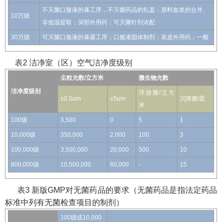
不灭菌口服液的暴工序，不灭菌药品的轧盖；原料血浆的合并、
10万级
非低温提取；深部外用药；可灭菌针剂浓配
30万级
可灭菌口服液的暴露工序；口服液固体制剂；表皮外用药；一般
表2 洁净室（区）空气洁净度级别
尘粒允数/立方米
微生物允数
洁净度级别
浮游菌/立方
≥0.5um
≥5um
沉降菌/皿
米
100级
3,500
0
5
1
10,000级
350,000
2,000
100
3
100,000级
3,500,000
20,000
500
10
800,000级
10,500,000
60,000
-
15
表3 新版GMP对无菌药品的要求（无菌药品是指法定药品
标准中列有无菌检查项目的制剂）
100级或10,000