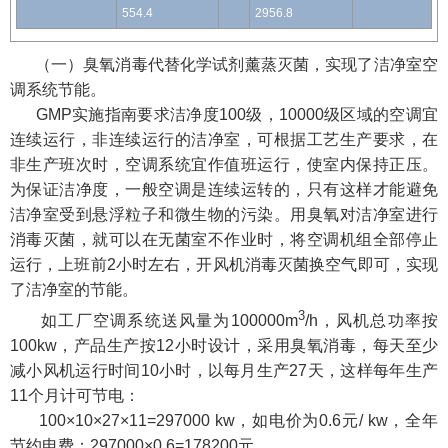
554.4
2956.8
（一）臭氧消毒代替化学试剂薰蒸灭菌，实现了洁净室空
调系统节能。
GMP实施指南要求洁净度100级，10000级区域的空调宜
连续运行，非连续运行的洁净室，可根据工艺生产要求，在
非生产班次时，空调系统宜作值班运行，使室内保持正压。
为保证洁净度，一般空调是连续运转的，只有这样才能避免
洁净室受到悬浮粒子和微生物的污染。用臭氧对洁净室进行
消毒灭菌，就可以在无菌室不作业时，将空调机组全部停止
运行，上班前2小时左右，开风机消毒灭菌换空气即可，实现
了洁净室的节能。
3
如工厂空调系统送风量为100000m
/h，风机总功率按
100kw，产品生产按12小时设计，采用臭氧消毒，每天至少
减小风机运行时间10小时，以每月生产27天，这样每年生产
11个月计可节电：
100×10×27×11=297000 kw，如电价为0.6元/ kw，全年
节约电费：297000×0.6=178200元