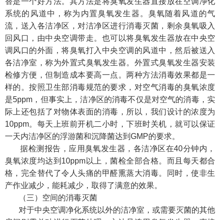
替是一个好方法。其方法是将臭氧发生器直接放在空调净化
系统的风道中，称为内置臭氧发生器。臭氧随着风道的气
流，送入各洁净区，对洁净区进行消毒灭菌，剩余臭氧吸入
回风口，由中央空调带走。也可以将臭氧发生器放在中央空
调风口的外面，将臭氧打入中央空调的风道中，然后被送入
各洁净室，称为外置式臭氧发生器。外置式臭氧发生器安装
检修方便，但制造成本要高一点。两种方法消毒效果都是一
样的。按照卫生部消毒规范的要求，对空气消毒的臭氧浓度
是5ppm，但事实上，洁净区的消毒不仅是对空气的消毒，实
际上还包括了对物体表面的消毒，所以，我们设计的浓度为
10ppm。每天上班前开机二小时，下班时关机，就可以保证
一天内洁净区的浮游菌和沉降菌达到GMP的要求。
据检测报告，应用臭氧发生器，各洁净区在40分钟内，
臭氧浓度均达到10ppm以上，菌检全部合格。而且每天都合
格，完全替代了令人头痛的甲醛熏蒸大消毒。同时，使非生
产作业减少，能耗减少，取得了满意的效果。
（三）空间的消毒灭菌
对于中央空调净化系统以外的洁净室，或需要灭菌的其他