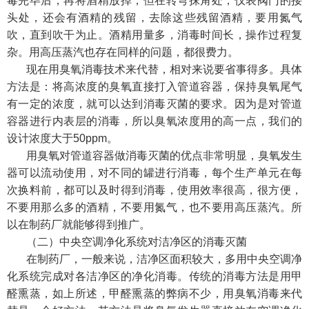
毒完毕后，再将酒精放掉，但在转弯抹角处，仪表阀门的接
头处，还会有酒精的残留，去除这些残留酒精，要用氮气
吹，直到吹干为止。酒精用量多，消毒时间长，操作过程复
杂。用高压蒸汽也存在同样的问题，都很费力。
现在用臭氧消毒技术来代替，相对来说要省事得多。具体
方法是：将高浓度的臭氧直接打入管道容器，保持臭氧尾气
有一定的浓度，就可以达到消毒灭菌的要求。因为是对管道
容器进行内表层的消毒，所以臭氧浓度用的高一点，我们的
设计浓度大于50ppm。
用臭氧对管道容器做消毒灭菌的优点非常明显，臭氧发生
器可以流动使用，对不同的罐进行消毒，每个生产单元在每
次换料前，都可以及时得到消毒，使用效率很高，很方便，
不要用那么多的酒精，不要用氮气，也不要用高压蒸汽。所
以在制药厂就能够得到推广。
（二）中央空调净化系统对洁净区的消毒灭菌
在制药厂，一般来说，洁净区面积较大，多用中央空调净
化系统完成对各洁净区的净化消毒。传统的消毒方法是用甲
醛熏蒸，如上所述，甲醛熏蒸的弊病不少，用臭氧消毒来代