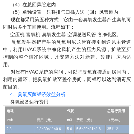
（4）在总回风管道内
（5）单独设置，只将排气口插入送（回）风管道内
现在都采用第五种方式，它由一套臭氧发生器产生臭氧可
同时供多个车间使用。流程如下：
空压机-富氧机-臭氧发生器-空调总送风管-各净化区。
臭氧发生器把产生的臭氧用尼龙管直接引到送风主管道
中，利用HVAC系统中净化风机产生的压力风源，扩散至所
控制的整个洁净区域，此安装方法对新建、改建厂房均适
用。
对没有HVAC系统的房间，可以把臭氧直接通到房间内，
利用内循环，把臭氧扩散至整个房间，同样可以达到消毒灭
菌目的。
4、臭氧灭菌经济效益分析
臭氧设备运行费用
电耗
气耗
总运行费用
kwh
费用（元）
m3
费用（元）
（元/年）
2.8
2.8×30×11×0.6
5.6
5.6×30×11×1.6
3511.2