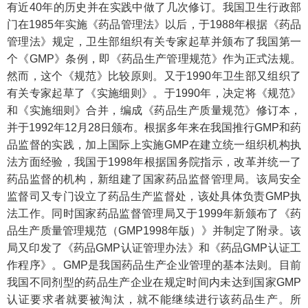
有近40年的历史并在实践中做了几次修订。我国卫生行政部
门在1985年实施《药品管理法》以后，于1988年根据《药品
管理法》规定，卫生部组织有关专家起草并颁布了我国第一
个《GMP》条例，即《药品生产管理规范》作为正式法规。
然而，这个《规范》比较原则。又于1990年卫生部又组织了
有关专家起草了《实施细则》。于1990年，决定将《规范》
和《实施细则》合并，编成《药品生产质量规范》修订本，
并于1992年12月28日颁布。根据多年来在我国推行GMP和药
品监督的实践，加上国际上实施GMP在建立统一组织机构执
法方面经验，我国于1998年根据国务院指示，改革并统一了
药品监督的机构，新组建了国家药品监督管理局。该局安全
监督司又专门设立了药品生产监督处，该处具体负责GMP执
法工作。同时国家药品监督管理局又于1999年新颁布了《药
品生产质量管理规范（GMP1998年版）》并制定了附录。该
局又印发了《药品GMP认证管理办法》和《药品GMP认证工
作程序》。GMP是我国药品生产企业管理的基本法则。目前
我国不同剂型的药品生产企业在规定时间内未达到国家GMP
认证要求者就要被淘汰，就不能继续进行该药品生产。所