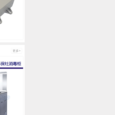
分体管式臭氧模块 FQM-700
空
更多>