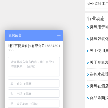
企业掠影 工
行业动态
臭氧用于
请您留言
臭氧强氧
浙江百悦康科技有限公司18857301
366
关于使用
关于臭氧
选购水处
臭氧在酒
食品杀菌