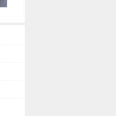
卫浴 | 浴缸用臭氧发生器
净