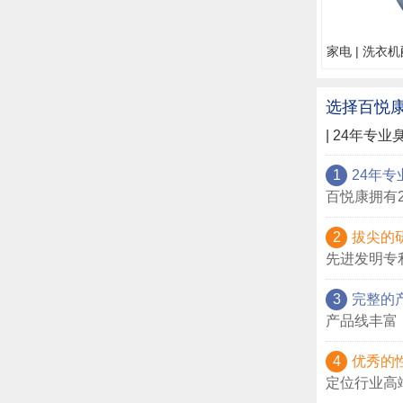
家电 | 洗衣
选择百悦
| 24年专业
1
24年专
百悦康拥有
2
拔尖的
先进发明专
3
完整的
产品线丰富
4
优秀的
定位行业高